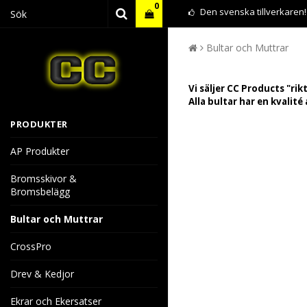
0
Den svenska tillverkaren!
Bultar och Muttrar
Din varukorg är tom
Vi säljer CC Products "rik
Alla bultar har en kvalité
PRODUKTER
AP Produkter
Bromsskivor &
Bromsbelägg
Bultar och Muttrar
CrossPro
Drev & Kedjor
Ekrar och Ekersatser