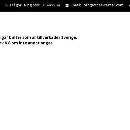
Frågor?
Ring oss! 036-466 64
Email:
info@cross-center.com
tiga" bultar som är tillverkade i Sverige.
 av 8.8 om inte annat anges.